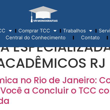
CC
Comprar TCC
Trabalhos
Serv
Central do Conhecimento
Contato
A ESPECIALIZAD
ACADÊMICOS RJ
ica no Rio de Janeiro: 
 Você a Concluir o TCC c
da