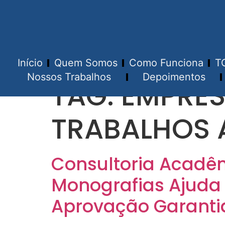
Início
Quem Somos
Como Funciona
T
Nossos Trabalhos
Depoimentos
TAG:
EMPRES
TRABALHOS 
Consultoria Acadêm
Monografias Ajuda
Aprovação Garanti