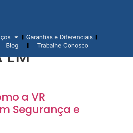
iços
Garantias e Diferenciais
Blog
Trabalhe Conosco
A EM
Como a VR
om Segurança e