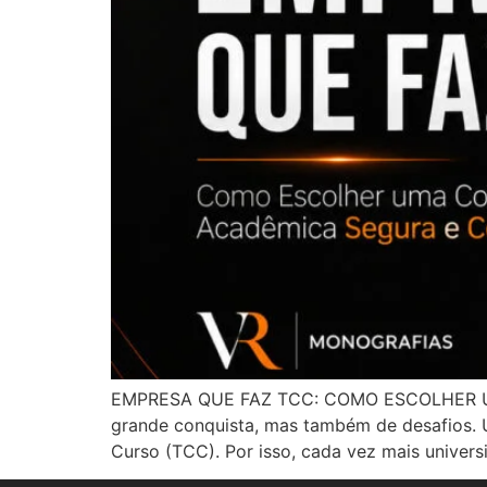
EMPRESA QUE FAZ TCC: COMO ESCOLHER U
grande conquista, mas também de desafios. 
Curso (TCC). Por isso, cada vez mais univer