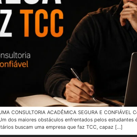
MA CONSULTORIA ACADÊMICA SEGURA E CONFIÁVEL Conc
Um dos maiores obstáculos enfrentados pelos estudantes 
sitários buscam uma empresa que faz TCC, capaz […]