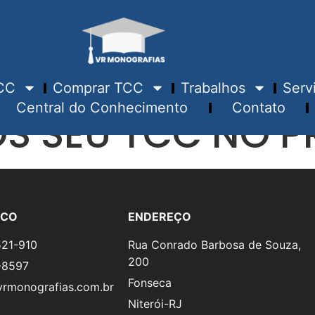
CC
Comprar TCC
Trabalhos
Serv
Central do Conhecimento
Contato
S SEU TCC NO P
SCO
ENDEREÇO
521-910
Rua Conrado Barbosa de Souza,
200
-8597
Fonseca
rmonografias.com.br
Niterói-RJ