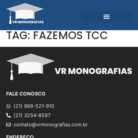
Garantias e Diferenciais
Central do Conhecimento
TAG:
FAZEMOS TCC
FALE CONOSCO
(21) 966-521-910
(21) 3254-8597
contato@vrmonografias.com.br
ENDEREÇO