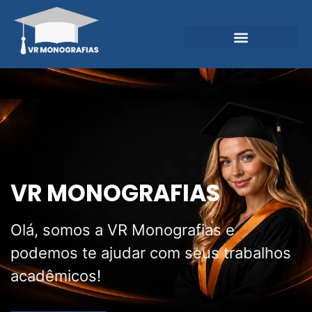
Garantias e Diferenciais
Central do Conhecimento
VR MONOGRAFIAS
Olá, somos a VR Monografias e
podemos te ajudar com seus trabalhos
acadêmicos!