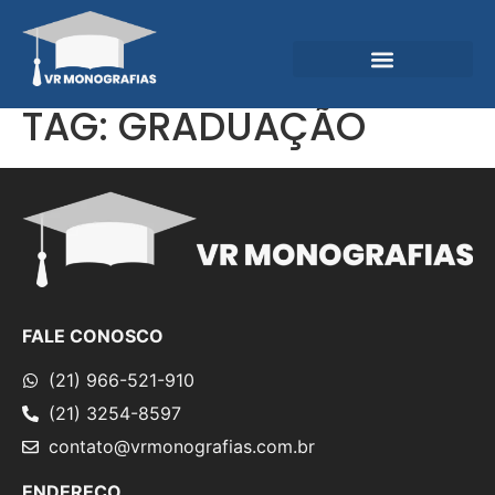
Garantias e Diferenciais
Central do Conhecimento
TAG:
GRADUAÇÃO
FALE CONOSCO
(21) 966-521-910
(21) 3254-8597
contato@vrmonografias.com.br
ENDEREÇO