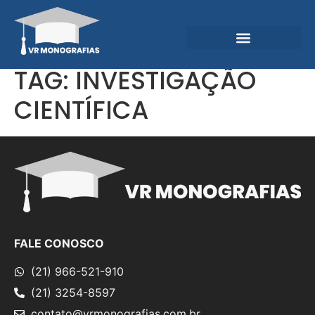
Garantias e Diferenciais
Central do Conhecimento
TAG:
INVESTIGAÇÃO
CIENTÍFICA
FALE CONOSCO
(21) 966-521-910
(21) 3254-8597
contato@vrmonografias.com.br