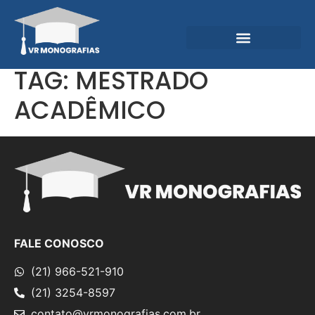
Garantias e Diferenciais
Central do Conhecimento
TAG:
MESTRADO
ACADÊMICO
FALE CONOSCO
(21) 966-521-910
(21) 3254-8597
contato@vrmonografias.com.br