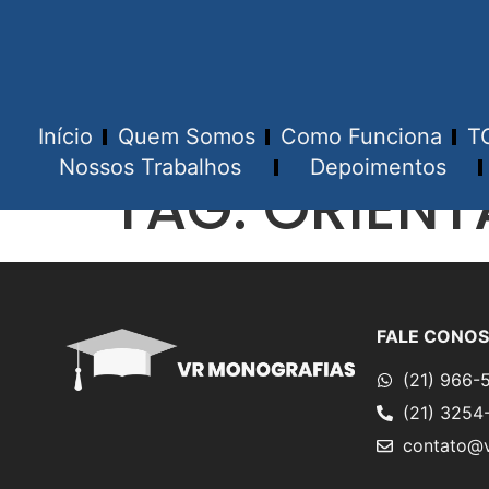
Início
Quem Somos
Como Funciona
T
Nossos Trabalhos
Depoimentos
TAG:
ORIEN
FALE CONO
(21) 966-
(21) 3254
contato@v