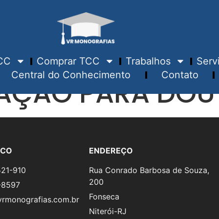
CC
Comprar TCC
Trabalhos
Serv
Central do Conhecimento
Contato
TAÇÃO PARA DO
SCO
ENDEREÇO
521-910
Rua Conrado Barbosa de Souza,
200
-8597
Fonseca
rmonografias.com.br
Niterói-RJ