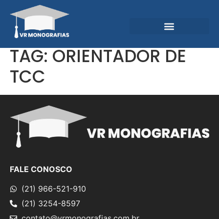
Garantias e Diferenciais
Central do Conhecimento
TAG:
ORIENTADOR DE
TCC
FALE CONOSCO
(21) 966-521-910
(21) 3254-8597
contato@vrmonografias.com.br