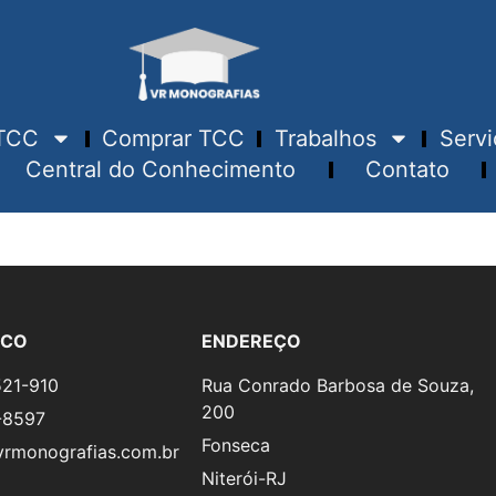
TCC
Comprar TCC
Trabalhos
Servi
Central do Conhecimento
Contato
SCO
ENDEREÇO
521-910
Rua Conrado Barbosa de Souza,
200
-8597
Fonseca
rmonografias.com.br
Niterói-RJ