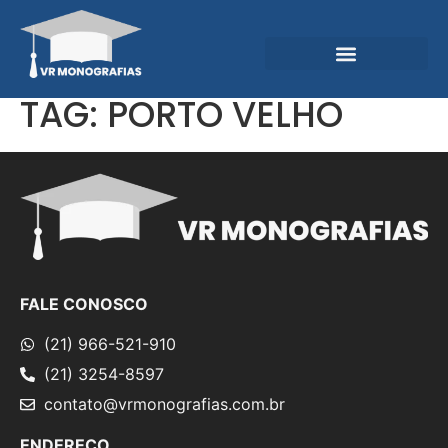
Garantias e Diferenciais
Central do Conhecimento
TAG:
PORTO VELHO
FALE CONOSCO
(21) 966-521-910
(21) 3254-8597
contato@vrmonografias.com.br
ENDEREÇO