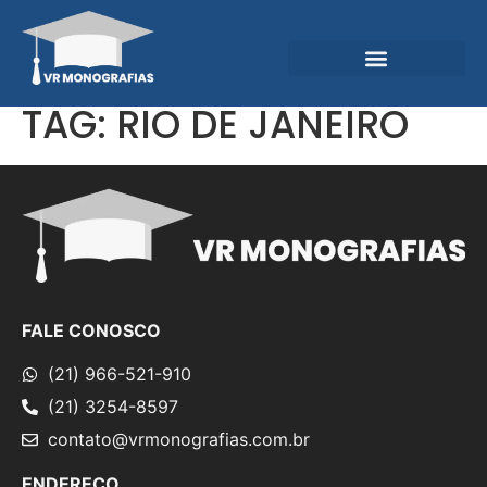
Garantias e Diferenciais
Central do Conhecimento
TAG:
RIO DE JANEIRO
FALE CONOSCO
(21) 966-521-910
(21) 3254-8597
contato@vrmonografias.com.br
ENDEREÇO