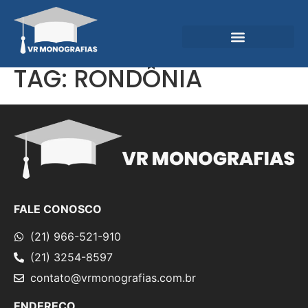
Garantias e Diferenciais
Central do Conhecimento
TAG:
RONDÔNIA
FALE CONOSCO
(21) 966-521-910
(21) 3254-8597
contato@vrmonografias.com.br
ENDEREÇO