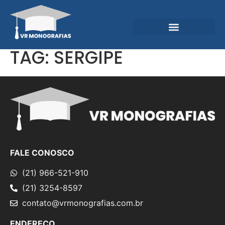
Garantias e Diferenciais
Central do Conhecimento
TAG:
SERGIPE
FALE CONOSCO
(21) 966-521-910
(21) 3254-8597
contato@vrmonografias.com.br
ENDEREÇO