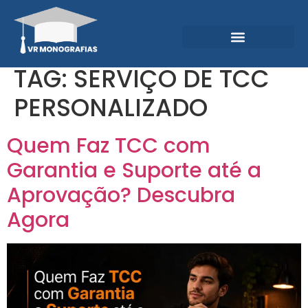
Garantias e Diferenciais
Central do Conhecimento
TAG:
SERVIÇO DE TCC
PERSONALIZADO
Quem Faz TCC com
Garantia e Suporte até a
Aprovação? Descubra
Agora