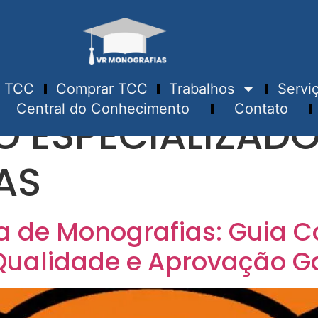
TCC
Comprar TCC
Trabalhos
Servi
Central do Conhecimento
Contato
O ESPECIALIZAD
AS
ta de Monografias: Guia 
Qualidade e Aprovação G