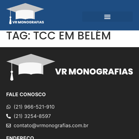
Garantias e Diferenciais
Central do Conhecimento
TAG:
TCC EM BELÉM
FALE CONOSCO
(21) 966-521-910
(21) 3254-8597
contato@vrmonografias.com.br
ENDEREÇO