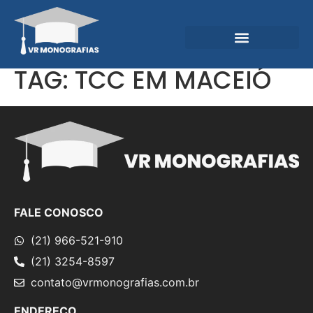
Garantias e Diferenciais
Central do Conhecimento
TAG:
TCC EM MACEIÓ
FALE CONOSCO
(21) 966-521-910
(21) 3254-8597
contato@vrmonografias.com.br
ENDEREÇO