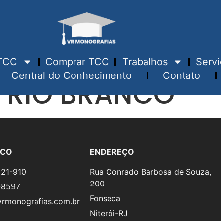
TCC
Comprar TCC
Trabalhos
Servi
Central do Conhecimento
Contato
 RIO BRANCO
SCO
ENDEREÇO
521-910
Rua Conrado Barbosa de Souza,
200
-8597
Fonseca
rmonografias.com.br
Niterói-RJ