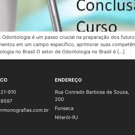
Odontologia é um passo crucial na preparação dos futuro
imentos em um campo específico, aprimorar suas competênc
logia no Brasil O setor de Odontologia no Brasil é […]
SCO
ENDEREÇO
521-910
Rua Conrado Barbosa de Souza,
200
-8597
Fonseca
rmonografias.com.br
Niterói-RJ