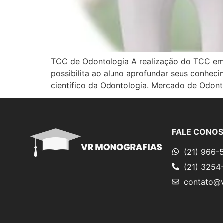
TCC de Odontologia A realização do TCC em 
possibilita ao aluno aprofundar seus conhec
científico da Odontologia. Mercado de Odonto
FALE CONO
(21) 966-
(21) 3254
contato@v