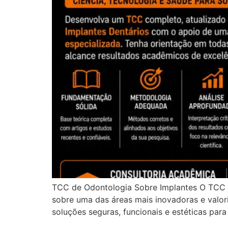
TCC de Odontologia Sobre Implantes O TCC 
sobre uma das áreas mais inovadoras e valor
soluções seguras, funcionais e estéticas par