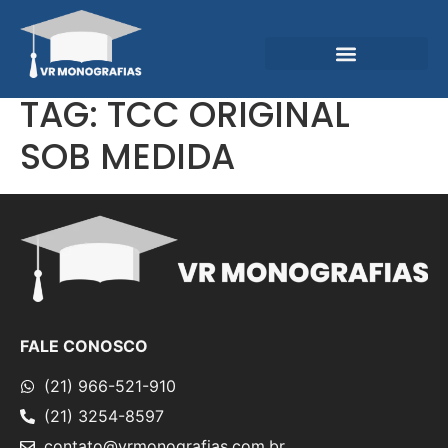
Garantias e Diferenciais
Central do Conhecimento
TAG:
TCC ORIGINAL
SOB MEDIDA
FALE CONOSCO
(21) 966-521-910
(21) 3254-8597
contato@vrmonografias.com.br