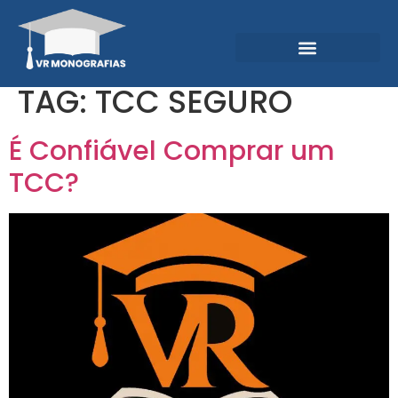
Garantias e Diferenciais
Central do Conhecimento
TAG:
TCC SEGURO
É Confiável Comprar um
TCC?