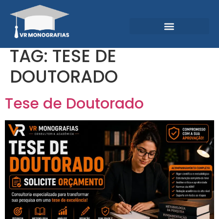
Garantias e Diferenciais
Central do Conhecimento
TAG:
TESE DE
DOUTORADO
Tese de Doutorado