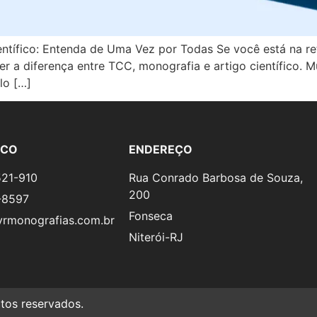
ntífico: Entenda de Uma Vez por Todas Se você está na ret
der a diferença entre TCC, monografia e artigo científico.
lo […]
SCO
ENDEREÇO
521-910
Rua Conrado Barbosa de Souza,
200
-8597
Fonseca
rmonografias.com.br
Niterói-RJ
os reservados.