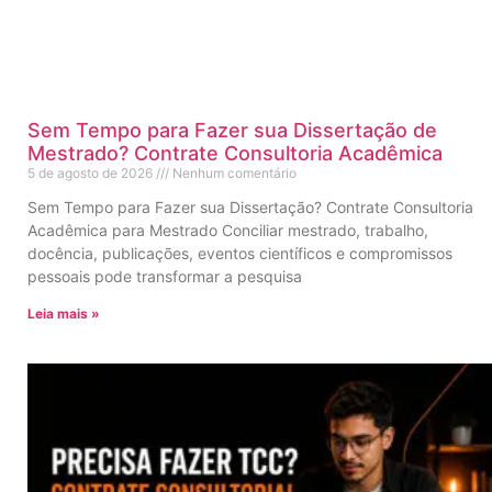
Sem Tempo para Fazer sua Dissertação de
Mestrado? Contrate Consultoria Acadêmica
5 de agosto de 2026
Nenhum comentário
Sem Tempo para Fazer sua Dissertação? Contrate Consultoria
Acadêmica para Mestrado Conciliar mestrado, trabalho,
docência, publicações, eventos científicos e compromissos
pessoais pode transformar a pesquisa
Leia mais »