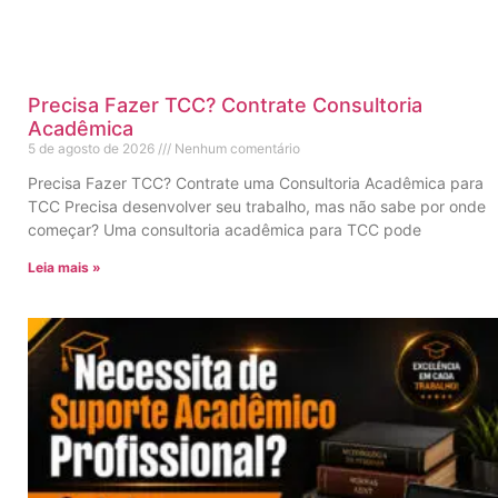
Precisa Fazer TCC? Contrate Consultoria
Acadêmica
5 de agosto de 2026
Nenhum comentário
Precisa Fazer TCC? Contrate uma Consultoria Acadêmica para
TCC Precisa desenvolver seu trabalho, mas não sabe por onde
começar? Uma consultoria acadêmica para TCC pode
Leia mais »