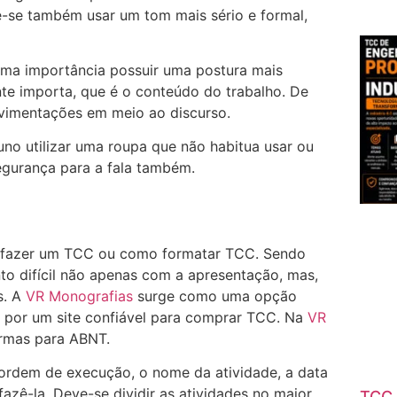
ve-se também usar um tom mais sério e formal,
suma importância possuir uma postura mais
te importa, que é o conteúdo do trabalho. De
vimentações em meio ao discurso.
uno utilizar uma roupa que não habitua usar ou
segurança para a fala também.
 fazer um TCC ou como formatar TCC. Sendo
to difícil não apenas com a apresentação, mas,
s. A
VR Monografias
surge como uma opção
 por um site confiável para comprar TCC. Na
VR
rmas para ABNT.
 ordem de execução, o nome da atividade, a data
azê-la. Deve-se dividir as atividades no maior
TCC 