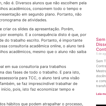
m, não é. Diversos alunos que não escolhem pela
balhos acadêmicos, consomem todo o tempo e
presentação em segundo plano. Portanto, não
cronograma de atividades.
 criar os slides da apresentação. Porém,
, por exemplo. E a consequência disto é que, por
Sem 
e do trabalho escrito. Portanto, é importante
Diss
ssa consultoria acadêmica online, o aluno terá
Cont
balhos acadêmicos, mesmo que o aluno não saiba
5 de a
Sem T
Contra
al em sua consultoria para trabalhos
Mestra
das fases de todo o trabalho. E para isto,
docênc
assessoria para TCC, o aluno terá uma visão
e com
Também, se faz imprescindível trabalhar de
transf
início, pois, isto faz economizar tempo e
Leia ma
dos hábitos que podem atrapalhar o processo,