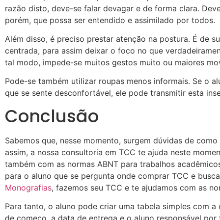
razão disto, deve-se falar devagar e de forma clara. De
porém, que possa ser entendido e assimilado por todos.
Além disso, é preciso prestar atenção na postura. É de 
centrada, para assim deixar o foco no que verdadeiramen
tal modo, impede-se muitos gestos muito ou maiores mo
Pode-se também utilizar roupas menos informais. Se o al
que se sente desconfortável, ele pode transmitir esta in
Conclusão
Sabemos que, nesse momento, surgem dúvidas de como
assim, a nossa consultoria em TCC te ajuda neste momen
também com as normas ABNT para trabalhos acadêmico
para o aluno que se pergunta onde comprar TCC e busca
Monografias
, fazemos seu TCC e te ajudamos com as no
Para tanto, o aluno pode criar uma tabela simples com a
de começo, a data de entrega e o aluno responsável por f