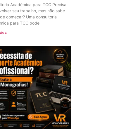
ltoria Acadêmica para TCC Precisa
olver seu trabalho, mas não sabe
nde começar? Uma consultoria
mica para TCC pode
is »