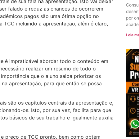
rais de sua fala na apresentação. Isto vai deixar
Consu
 ser falado e reduz as chances de ocorrerem
desenv
 acadêmicos pagos são uma ótima opção no
por o
 TCC incluindo a apresentação, além é claro,
acadê
Leia ma
que é impraticável abordar todo o conteúdo em
necessário realizar um resumo de todo o
importância que o aluno saiba priorizar os
s na apresentação, para que então se possa
is são os capítulos centrais da apresentação e,
ionando-os. Isto, por sua vez, facilita para que
tos básicos de seu trabalho e igualmente auxilia
ia e preço de TCC pronto, bem como obtém