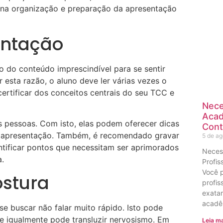
 na organização e preparação da apresentação
entação
o do conteúdo imprescindível para se sentir
esta razão, o aluno deve ler várias vezes o
 certificar dos conceitos centrais do seu TCC e
Nece
Acad
s pessoas. Com isto, elas podem oferecer dicas
Cont
a apresentação. Também, é recomendado gravar
5 de a
entificar pontos que necessitam ser aprimorados
Neces
.
Profis
Você 
ostura
profis
exatam
acadê
e buscar não falar muito rápido. Isto pode
e igualmente pode transluzir nervosismo. Em
Leia ma