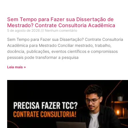
Sem Tempo para Fazer sua Dissertação de
Mestrado? Contrate Consultoria Acadêmica
5 de agosto de 2026
Nenhum comentário
Sem Tempo para Fazer sua Dissertação? Contrate Consultoria
Acadêmica para Mestrado Conciliar mestrado, trabalho,
docência, publicações, eventos científicos e compromissos
pessoais pode transformar a pesquisa
Leia mais »