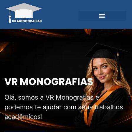
Garantias e Diferenciais
Central do Conhecimento
VR MONOGRAFIAS
Olá, somos a VR Monografias e
podemos te ajudar com seus trabalhos
acadêmicos!