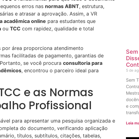
 pequenos erros nas
normas ABNT
, estrutura,
árias e atrasar a aprovação. Assim, a VR
ia acadêmica online
para estudantes que
a
ou
TCC
com rapidez, qualidade e total
s por área proporciona atendimento
Sem 
ormas facilitadas de pagamento, garantias de
Diss
 Portanto, se você procura
consultoria para
Cont
cadêmicos
, encontrou o parceiro ideal para
5 de a
Sem T
Contra
TCC e as Normas
Mestra
docênc
lho Profissional
e com
transf
ável para apresentar uma pesquisa organizada e
Leia ma
completa do documento, verificando aplicação
rio, títulos, subtítulos, citações, tabelas,