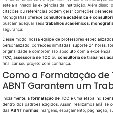
esteja alinhado às exigências da instituição. Além disso,
citações ou referências podem gerar correções desnecess
Monografias oferece
consultoria acadêmica
e
consultor
buscam adequar seus
trabalhos acadêmicos
,
monografi
segurança.
Desse modo, nossa equipe de professores especializado
personalizado, correções ilimitadas, suporte 24 horas, f
originalidade e compromisso absoluto com a excelência.
TCC
,
assessoria de TCC
ou
consultoria de trabalhos a
finalizar seu projeto com confiança.
Como a Formatação de 
ABNT Garantem um Traba
Inicialmente, a
formatação de TCC
é uma etapa indispens
dentro dos padrões exigidos. Assim, realizamos análise 
das
ABNT normas
, margens, espaçamento, paginação, sumá