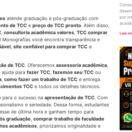
Consu
desenv
por o
cos
atende graduação e pós-graduação com
acadê
nto de TCC
e
preço de TCC pronto
. Além disso,
C
,
consultoria acadêmica valores
,
TCC comprar
Leia ma
VR Monografias você encontra transparência e
iável
,
site confiável para comprar TCC
e
ção de TCC
. Oferecemos
assessoria acadêmica
,
 ajuda para
fazer TCC
,
fazemos seu TCC
ou
a
,
como fazer um trabalho de TCC
e entrega
ecimentos TCC
e todos os detalhes técnicos.
e para o sucesso na
apresentação de TCC
. Com
ssionalismo e seriedade. Dessa forma, estudantes
esse de última hora e ganham tempo para
ós graduação
,
comprar trabalho de faculdade
lhos acadêmicos
, priorizamos originalidade e