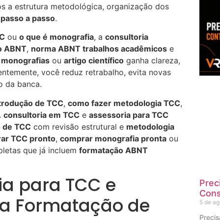
mos a estrutura metodológica, organização dos
passo a passo
.
CC
ou
o que é monografia
, a
consultoria
o ABNT
,
norma ABNT trabalhos acadêmicos
e
,
monografias
ou
artigo científico
ganha clareza,
ntemente, você reduz retrabalho, evita novas
o da banca.
ntrodução de TCC
,
como fazer metodologia TCC
,
A
consultoria em TCC
e
assessoria para TCC
o de TCC
com revisão estrutural e
metodologia
ar TCC pronto
,
comprar monografia pronta
ou
letas que já incluem
formatação ABNT
ia para TCC e
Prec
Cons
na Formatação de
5 de a
Preci