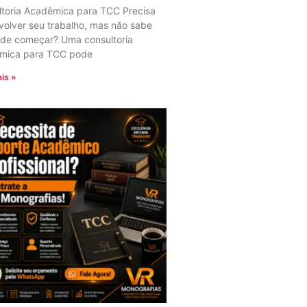
ltoria Acadêmica para TCC Precisa
olver seu trabalho, mas não sabe
nde começar? Uma consultoria
mica para TCC pode
is »