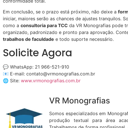
conformidade total.
Em conclusão, se o prazo está próximo, não deixe a
for
iniciar, maiores serão as chances de ajustes tranquilos. S
como a
consultoria para TCC
da VR Monografias pode tr
organizado, padronizado e pronto para aprovação. Cont
trabalhos de faculdade
e todo suporte necessário.
Solicite Agora
💬 WhatsApp: 21 966-521-910
📧 E-mail:
contato@vrmonografias.com.br
🌐 Site:
www.vrmonografias.com.br
VR Monografias
Somos especializados em Monograf
produção textual para área aca
Trabalhamos de forma profissional, 