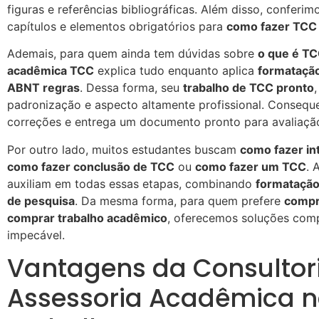
figuras e referências bibliográficas. Além disso, conferi
capítulos e elementos obrigatórios para
como fazer TCC 
Ademais, para quem ainda tem dúvidas sobre
o que é T
acadêmica TCC
explica tudo enquanto aplica
formataçã
ABNT regras
. Dessa forma, seu
trabalho de TCC pronto
padronização e aspecto altamente profissional. Conseque
correções e entrega um documento pronto para avaliaçã
Por outro lado, muitos estudantes buscam
como fazer i
como fazer conclusão de TCC
ou
como fazer um TCC
. 
auxiliam em todas essas etapas, combinando
formataçã
de pesquisa
. Da mesma forma, para quem prefere
compr
comprar trabalho acadêmico
, oferecemos soluções comp
impecável.
Vantagens da Consultor
Assessoria Acadêmica 