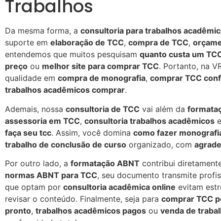
Trabalhos
Da mesma forma, a
consultoria para trabalhos acadêmi
suporte em
elaboração de TCC
,
compra de TCC
,
orçame
entendemos que muitos pesquisam
quanto custa um TC
preço
ou
melhor site para comprar TCC
. Portanto, na 
qualidade em
compra de monografia
,
comprar TCC conf
trabalhos acadêmicos comprar
.
Ademais, nossa
consultoria de TCC
vai além da
formata
assessoria em TCC
,
consultoria trabalhos acadêmicos
e
faça seu tcc
. Assim, você domina
como fazer monografi
trabalho de conclusão de curso
organizado, com
agrad
Por outro lado, a
formatação ABNT
contribui diretament
normas ABNT para TCC
, seu documento transmite profi
que optam por
consultoria acadêmica online
evitam estr
revisar o conteúdo. Finalmente, seja para
comprar TCC p
pronto
,
trabalhos acadêmicos pagos
ou
venda de traba