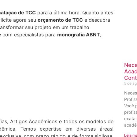
matação de TCC
para a última hora. Quanto antes
olicite agora seu
orçamento de TCC
e descubra
ansformar seu projeto em um trabalho
e com especialistas para
monografia ABNT
,
Nece
Acad
Cont
5 de a
Neces
Profis
Você 
profis
exatam
ias, Artigos Acadêmicos e todos os modelos de
acadê
dêmica. Temos expertise em diversas áreas!
Leia ma
exclusiva, com prazo rápido e de forma sigilosa.