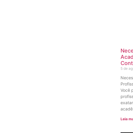
Nece
Acad
Cont
5 de a
Neces
Profis
Você 
profis
exatam
acadê
Leia ma