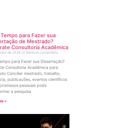
Tempo para Fazer sua
ertação de Mestrado?
rate Consultoria Acadêmica
gosto de 2026
Nenhum comentário
empo para Fazer sua Dissertação?
te Consultoria Acadêmica para
do Conciliar mestrado, trabalho,
ia, publicações, eventos científicos
promissos pessoais pode
ormar a pesquisa
is »