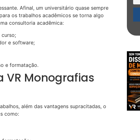
essante. Afinal, um universitário quase sempre
para os trabalhos acadêmicos se torna algo
r uma consultoria acadêmica:
 curso;
or e software;
ão e formatação.
 a VR Monografias
rabalhos, além das vantagens supracitadas, o
is como: