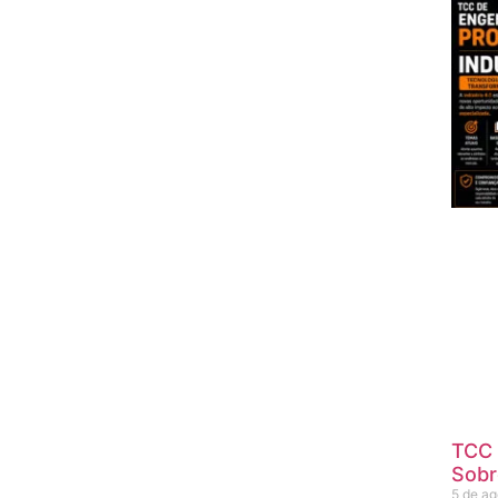
TCC 
Sobr
5 de a