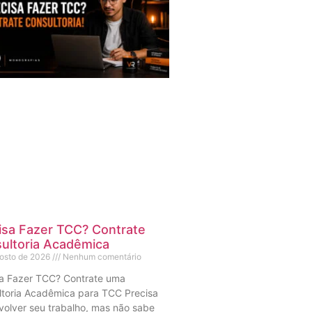
isa Fazer TCC? Contrate
ultoria Acadêmica
gosto de 2026
Nenhum comentário
sa Fazer TCC? Contrate uma
ltoria Acadêmica para TCC Precisa
olver seu trabalho, mas não sabe