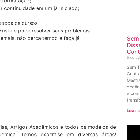
e formatação;
r continuidade em um já iniciado;
todos os cursos.
existe e pode resolver seus problemas
demais, não perca tempo e faça já
Sem 
Diss
Cont
5 de a
Sem T
Contra
Mestra
docênc
e com
transf
Leia ma
ias, Artigos Acadêmicos e todos os modelos de
dêmica. Temos expertise em diversas áreas!