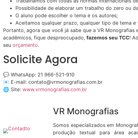
Trabalhamos com todas as normas internacionais d
Possibilidade de elaborar um trabalho do zero ou da
O aluno pode escolher o tema e os autores;
Aceitamos qualquer prazo, qualquer tipo de tema e 
Portanto, agora que você já sabe que a VR Monografias 
acadêmicos, fique despreocupado,
fazemos seu TCC
! A
seu
orçamento
.
Solicite Agora
💬 WhatsApp: 21 966-521-910
📧 E-mail:
contato@vrmonografias.com.br
🌐 Site:
www.vrmonografias.com.br
VR Monografias
Somos especializados em Monograf
produção textual para área aca