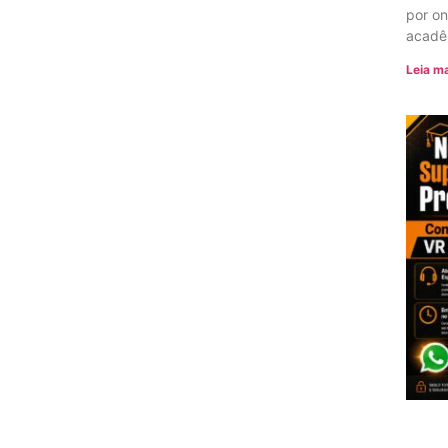
por o
acadê
Leia ma