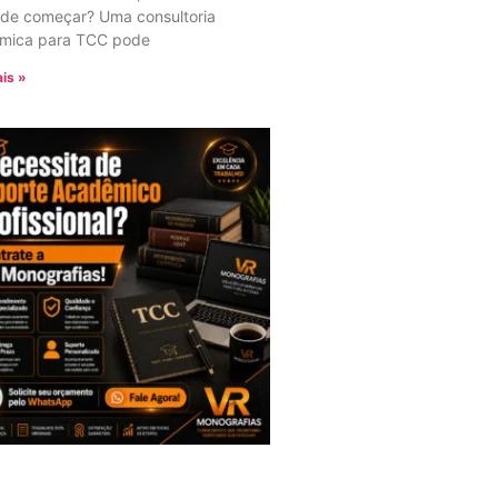
nde começar? Uma consultoria
mica para TCC pode
is »