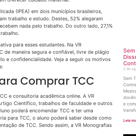
icada (IPEA) em dois municípios brasileiros,
am trabalho e estudo. Destes, 52% alegaram
cebem nada pelo trabalho. Do outro lado, 27,1%
rabalho.
ativa para esses estudantes. Na VR
Sem 
de maneira segura e confiável, livre de plágio
Diss
lo e confidencialidade. Veja a seguir os motivos
Cont
s:
5 de a
Para Comprar TCC
Sem T
Contra
Mestra
CC e consultoria acadêmica online. A VR
docênc
tigo Científico, trabalhos de faculdade e outros
e com
transf
 aluno poderá encomendar TCC e ter uma
oria para TCC, o aluno poderá saber desde como
Leia ma
entação de TCC. Sendo assim, a VR Monografias