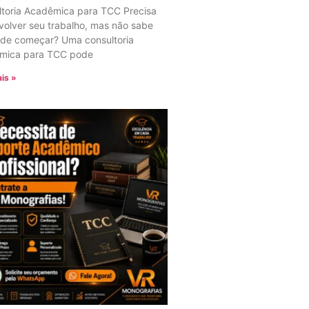
ltoria Acadêmica para TCC Precisa
olver seu trabalho, mas não sabe
nde começar? Uma consultoria
mica para TCC pode
is »