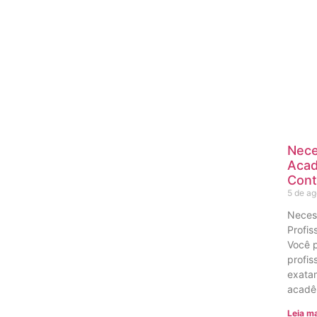
Nece
Acad
Cont
5 de a
Neces
Profis
Você 
profis
exatam
acadê
Leia ma