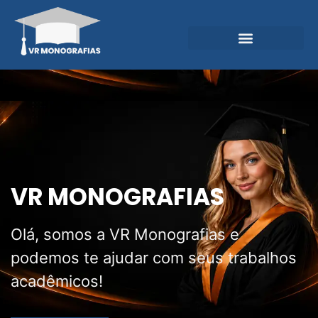
Garantias e Diferenciais
Central do Conhecimento
VR MONOGRAFIAS
Olá, somos a VR Monografias e
podemos te ajudar com seus trabalhos
acadêmicos!