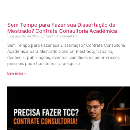
Sem Tempo para Fazer sua Dissertação de
Mestrado? Contrate Consultoria Acadêmica
5 de agosto de 2026
Nenhum comentário
Sem Tempo para Fazer sua Dissertação? Contrate Consultoria
Acadêmica para Mestrado Conciliar mestrado, trabalho,
docência, publicações, eventos científicos e compromissos
pessoais pode transformar a pesquisa
Leia mais »