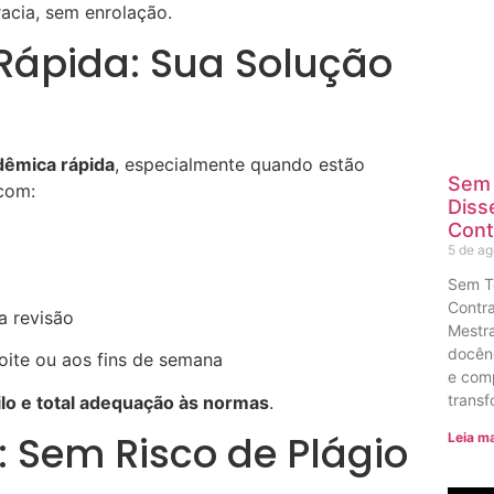
acia, sem enrolação.
Rápida: Sua Solução
dêmica rápida
, especialmente quando estão
Sem 
 com:
Diss
Cont
5 de a
Sem T
Contra
a revisão
Mestra
docênc
ite ou aos fins de semana
e com
transf
gilo e total adequação às normas
.
: Sem Risco de Plágio
Leia ma