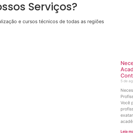
ssos Serviços?
ização e cursos técnicos de todas as regiões
Nece
Acad
Cont
5 de a
Neces
Profis
Você 
profis
exatam
acadê
Leia ma