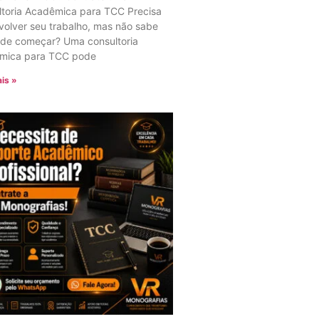
ltoria Acadêmica para TCC Precisa
olver seu trabalho, mas não sabe
nde começar? Uma consultoria
mica para TCC pode
is »