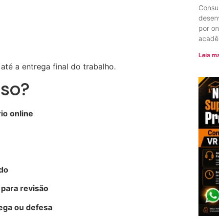
Consu
desenv
por o
acadê
Leia ma
até a entrega final do trabalho.
sso?
io online
ado
para revisão
rega ou defesa