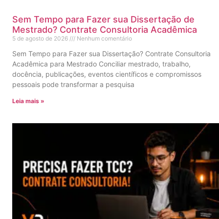
Sem Tempo para Fazer sua Dissertação de
Mestrado? Contrate Consultoria Acadêmica
5 de agosto de 2026
Nenhum comentário
Sem Tempo para Fazer sua Dissertação? Contrate Consultoria
Acadêmica para Mestrado Conciliar mestrado, trabalho,
docência, publicações, eventos científicos e compromissos
pessoais pode transformar a pesquisa
Leia mais »