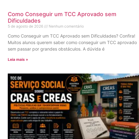
Como Conseguir um TCC Aprovado sem
Dificuldades
5 de agosto de 2026
Nenhum comentário
Como Conseguir um TCC Aprovado sem Dificuldades? Confira!
Muitos alunos querem saber como conseguir um TCC aprovado
sem passar por grandes obstáculos. A dúvida é
Leia mais »