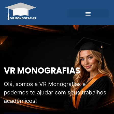
Garantias e Diferenciais
Central do Conhecimento
VR MONOGRAFIAS
Olá, somos a VR Monografias e
podemos te ajudar com seus trabalhos
acadêmicos!