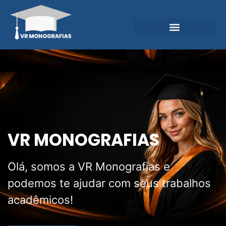
Garantias e Diferenciais
Central do Conhecimento
VR MONOGRAFIAS
Olá, somos a VR Monografias e
podemos te ajudar com seus trabalhos
acadêmicos!