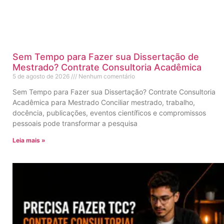
Sem Tempo para Fazer sua Dissertação de
Mestrado? Contrate Consultoria Acadêmica
5 de agosto de 2026
Nenhum comentário
Sem Tempo para Fazer sua Dissertação? Contrate Consultoria
Acadêmica para Mestrado Conciliar mestrado, trabalho,
docência, publicações, eventos científicos e compromissos
pessoais pode transformar a pesquisa
Leia mais »