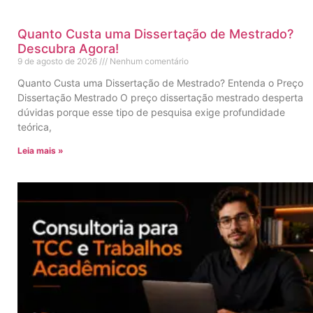
Quanto Custa uma Dissertação de Mestrado?
Descubra Agora!
9 de agosto de 2026
Nenhum comentário
Quanto Custa uma Dissertação de Mestrado? Entenda o Preço
Dissertação Mestrado O preço dissertação mestrado desperta
dúvidas porque esse tipo de pesquisa exige profundidade
teórica,
Leia mais »