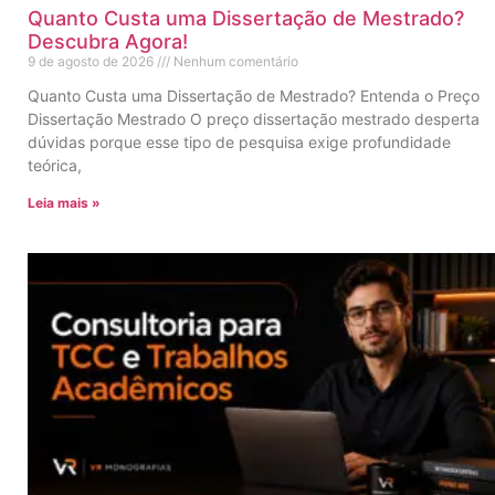
Quanto Custa uma Dissertação de Mestrado?
Descubra Agora!
9 de agosto de 2026
Nenhum comentário
Quanto Custa uma Dissertação de Mestrado? Entenda o Preço
Dissertação Mestrado O preço dissertação mestrado desperta
dúvidas porque esse tipo de pesquisa exige profundidade
teórica,
Leia mais »