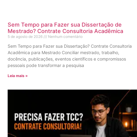
Sem Tempo para Fazer sua Dissertação de
Mestrado? Contrate Consultoria Acadêmica
5 de agosto de 2026
Nenhum comentário
Sem Tempo para Fazer sua Dissertação? Contrate Consultoria
Acadêmica para Mestrado Conciliar mestrado, trabalho,
docência, publicações, eventos científicos e compromissos
pessoais pode transformar a pesquisa
Leia mais »