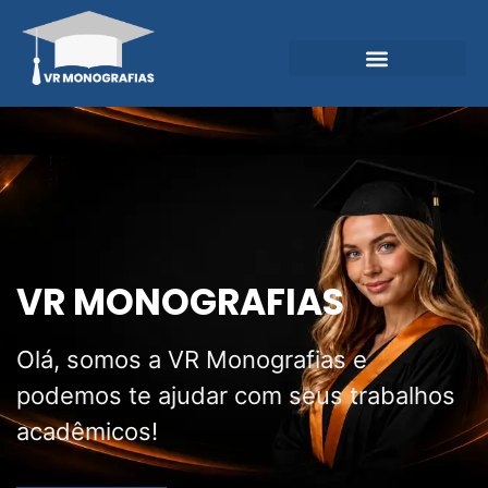
Garantias e Diferenciais
Central do Conhecimento
VR MONOGRAFIAS
Olá, somos a VR Monografias e
podemos te ajudar com seus trabalhos
acadêmicos!