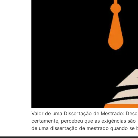
Valor de uma Dissertação de Mestrado: Descu
certamente, percebeu que as exigências são i
de uma dissertação de mestrado quando se b