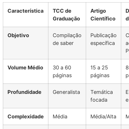
Característica
TCC de
Artigo
D
Graduação
Científico
d
Objetivo
Compilação
Publicação
C
de saber
específica
a
P
Volume Médio
30 a 60
15 a 25
8
páginas
páginas
p
Profundidade
Generalista
Temática
E
focada
e
Complexidade
Média
Média/Alta
M