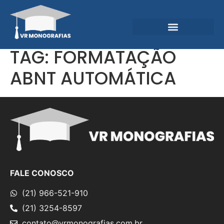
Garantias e Diferenciais
Central do Conhecimento
TAG:
FORMATAÇÃO
ABNT AUTOMÁTICA
FALE CONOSCO
(21) 966-521-910
(21) 3254-8597
contato@vrmonografias.com.br