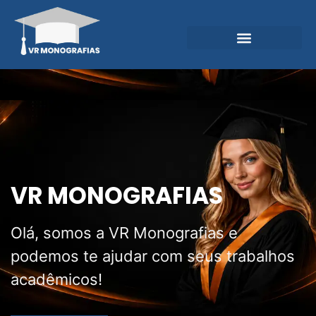
Garantias e Diferenciais
Central do Conhecimento
VR MONOGRAFIAS
Olá, somos a VR Monografias e
podemos te ajudar com seus trabalhos
acadêmicos!