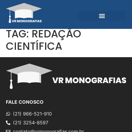
Garantias e Diferenciais
Central do Conhecimento
TAG:
REDAÇÃO
CIENTÍFICA
FALE CONOSCO
(21) 966-521-910
(21) 3254-8597
contato@vrmonografias.com.br