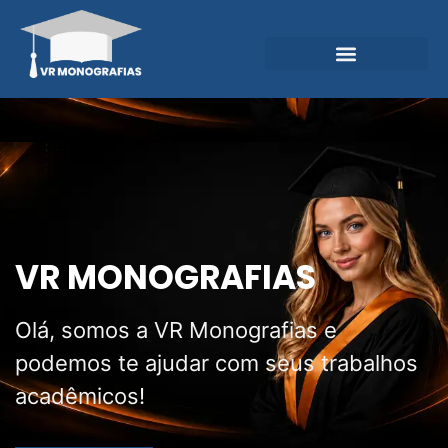
Garantias e Diferenciais
Central do Conhecimento
VR MONOGRAFIAS
Olá, somos a VR Monografias e
podemos te ajudar com seus trabalhos
acadêmicos!