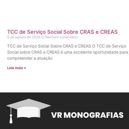
TCC de Serviço Social Sobre CRAS e CREAS
5 de agosto de 2026
Nenhum comentário
TCC de Serviço Social Sobre CRAS e CREAS O TCC de Serviço
Social sobre CRAS e CREAS é uma excelente oportunidade para
compreender a atuação
Leia mais »