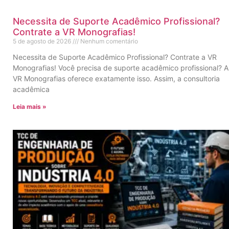
Necessita de Suporte Acadêmico Profissional?
Contrate a VR Monografias!
5 de agosto de 2026
Nenhum comentário
Necessita de Suporte Acadêmico Profissional? Contrate a VR
Monografias! Você precisa de suporte acadêmico profissional? A
VR Monografias oferece exatamente isso. Assim, a consultoria
acadêmica
Leia mais »