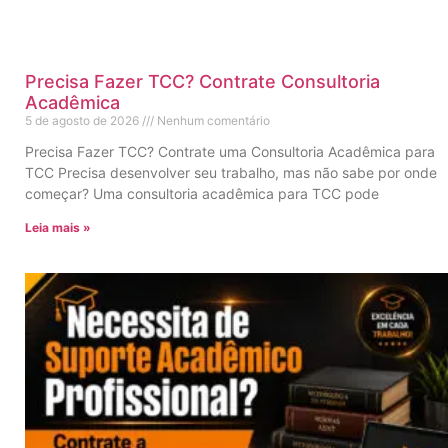
Precisa Fazer TCC? Contrate Consultoria
Acadêmica
5 de agosto de 2026
Nenhum comentário
Precisa Fazer TCC? Contrate uma Consultoria Acadêmica para
TCC Precisa desenvolver seu trabalho, mas não sabe por onde
começar? Uma consultoria acadêmica para TCC pode
Leia mais »