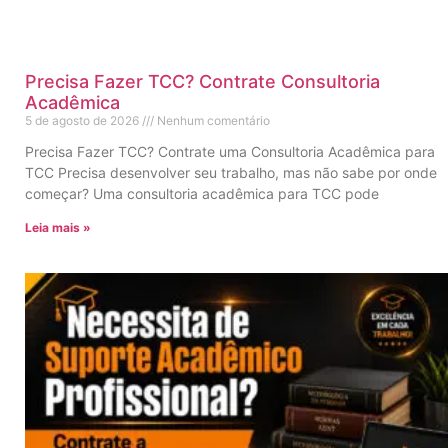
Precisa Fazer TCC? Contrate Consultoria
Acadêmica
5 de agosto de 2026
Nenhum comentário
Precisa Fazer TCC? Contrate uma Consultoria Acadêmica para
TCC Precisa desenvolver seu trabalho, mas não sabe por onde
começar? Uma consultoria acadêmica para TCC pode
Leia mais »