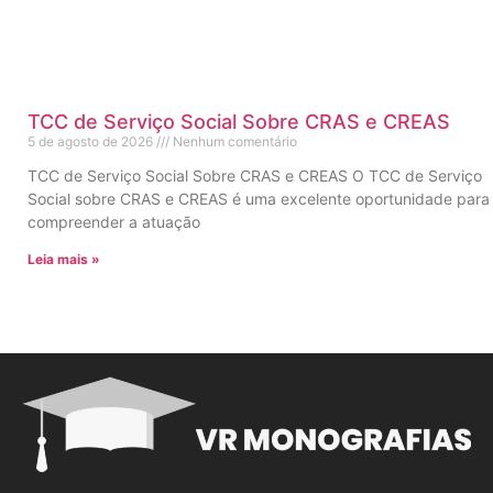
TCC de Serviço Social Sobre CRAS e CREAS
5 de agosto de 2026
Nenhum comentário
TCC de Serviço Social Sobre CRAS e CREAS O TCC de Serviço
Social sobre CRAS e CREAS é uma excelente oportunidade para
compreender a atuação
Leia mais »