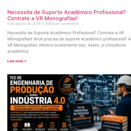
Necessita de Suporte Acadêmico Profissional?
Contrate a VR Monografias!
5 de agosto de 2026
Nenhum comentário
Necessita de Suporte Acadêmico Profissional? Contrate a VR
Monografias! Você precisa de suporte acadêmico profissional? A
VR Monografias oferece exatamente isso. Assim, a consultoria
acadêmica
Leia mais »